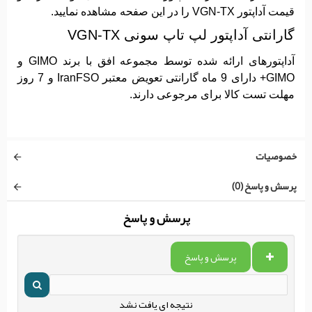
قیمت آداپتور VGN-TX را در این صفحه مشاهده نمایید.
گارانتی آداپتور لپ تاپ سونی VGN-TX
آداپتورهای ارائه شده توسط مجموعه افق با برند GIMO و
GIMO+ دارای 9 ماه گارانتی تعویض معتبر IranFSO و 7 روز
مهلت تست کالا برای مرجوعی دارند.
خصوصیات
پرسش و پاسخ (0)
پرسش و پاسخ
پرسش و پاسخ
نتیجه ای یافت نشد