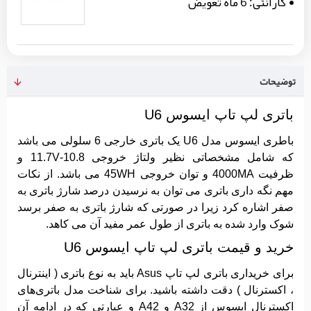
گارانتی:
6 ماه تعویض
توضیحات
باتری لپ تاپ ایسوس U6
باطری ایسوس مدل U6 یک باتری خارجی 6 سلولی می باشد
که شامل مشخصاتی نظیر ولتاژ خروجی 10.8-11.7V و
ظرفیت 4000MA و توان خروجی 45WH می باشد. از نکات
مهم نگه داری باتری می توان به نرسیدن درصد شارژ باتری به
صفر اشاره کرد زیرا در صورتی که شارژ باتری به صفر برسد
شوک وارد شده به باتری از طول عمر مفید آن می کاهد.
خرید و قیمت باتری لپ تاپ ایسوس U6
برای خریداری باتری لپ تاپ Asus باید به نوع باتری ( اینترنال
، اکسترنال ) دقت داشته باشید. برای شناخت مدل باتری‌های
اکسترنال ایسوس از A32 و A42 و عبارتی که در ادامه آن