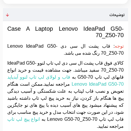
توضیحات
Case A Laptop Lenovo IdeaPad G50-
70_Z50-70
توجه
: قاب پشت ال سی دی Lenovo IdeaPad G50-
70_Z50-70 رنگ شده می باشد.
کالای فوق قاب پشت ال سی دی لپ تاپ لنوو IdeaPad G50-
70_Z50-70 سفید میباشد. جهت مشاهده قیمت و خرید انواع
قابهای لپ تاپ G50-70 به
قاب و لولای لپ تاپ لنوو آیدیاپد
Lenovo IdeaPad G50-70
مراجعه نمایید.ممکن است هنگام
تعویض و نصب قاب لپتاپ به علت شکستگی و آسیب دیدگی
پیچ ها هنگام باز کردن، نیاز به خرید پیچ لپ تاپ داشته باشید
که پیشنهاد میشود پیچ های آسیب دیده با پیچ های نو جایگزین
شود، در این صورت جهت انتخاب مدل و خرید پیچ مناسب برای
قاب لپ تاپ Lenovo G50-70_Z50-70 به
انواع پیچ لپ تاپ
مراجعه نمایید.