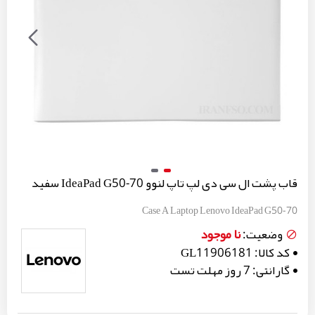
قاب پشت ال سی دی لپ تاپ لنوو IdeaPad G50-70 سفید
Case A Laptop Lenovo IdeaPad G50-70
نا موجود
وضعیت:
کد کالا:
GL11906181
گارانتی:
7 روز مهلت تست