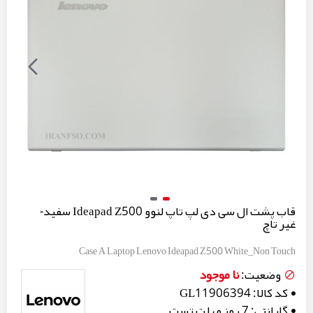
قاب پشت ال سی دی لپ تاپ لنوو Ideapad Z500 سفید-
غیر تاچ
Case A Laptop Lenovo Ideapad Z500 White_Non Touch
نا موجود
وضعیت:
کد کالا:
GL11906394
گارانتی:
7 روز مهلت تست