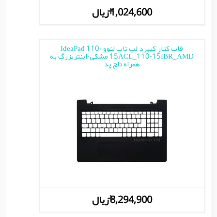
+
1,024,600 ریال
قاب کنار کیبرد لپ تاپ لنوو IdeaPad 110-
15ACL_110-15IBR_AMD مشکی-اینتربزرگ به
همراه تاچ پد
+
8,294,900 ریال