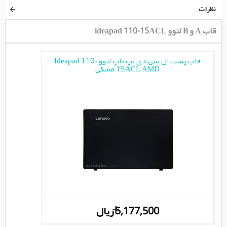
نظرات
قاب A و B لنوو ideapad 110-15ACL
قاب پشت ال سی دی لپ تاپ لنوو Ideapad 110-
15ACL AMD مشکی
+
5,177,500 ریال