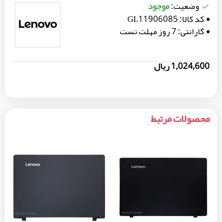
موجود
وضعیت:
کد کالا:
GL11906085
گارانتی:
7 روز مهلت تست
1,024,600 ریال
محصولات مرتبط