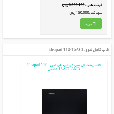
قیمت عادی :
6,202,100 ریال
سود شما :150,000 ریال
خرید
قاب کامل لنوو ideapad 110-15ACL
قاب پشت ال سی دی لپ تاپ لنوو Ideapad 110-
15ACL AMD مشکی