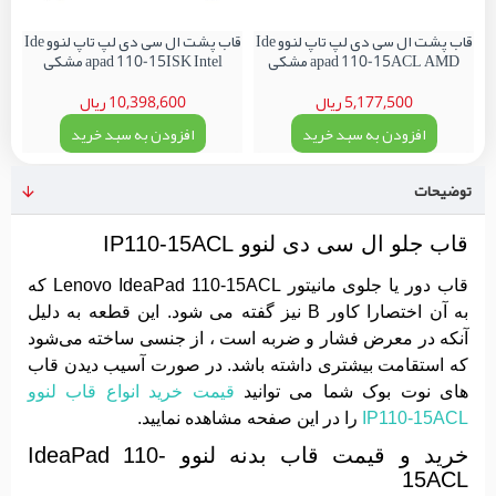
قاب پشت ال سی دی لپ تاپ لنوو Ide
قاب پشت ال سی دی لپ تاپ لنوو Ide
apad 110-15ACL AMD مشکی
apad 110-15ISK Intel مشکی
5,177,500 ریال
10,398,600 ریال
افزودن به سبد خرید
افزودن به سبد خرید
توضیحات
قاب جلو ال سی دی لنوو IP110-15ACL
قاب دور یا جلوی مانیتور Lenovo IdeaPad 110-15ACL که
به آن اختصارا کاور B نیز گفته می شود. این قطعه به دلیل
آنکه در معرض فشار و ضربه است ، از جنسی ساخته می‌شود
که استقامت بیشتری داشته باشد. در صورت آسیب دیدن قاب
های نوت بوک شما می توانید
قیمت خرید انواع قاب لنوو
IP110-15ACL
را در این صفحه مشاهده نمایید.
خرید و قیمت قاب بدنه لنوو IdeaPad 110-
15ACL