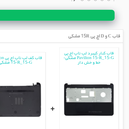
قاب C و D اچ پی 15R مشکی
قاب کنار کیبرد لپ تاپ اچ پی
Pavilion 15-R_15-G مشکی-
قاب کف ل
خط و خش دار
15-R_15-G مشکی
+