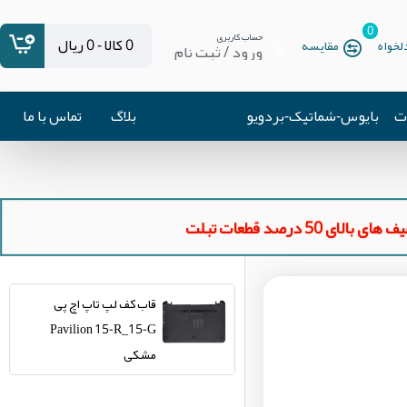
0
حساب کاربری
0 کالا - 0 ریال
خواه
مقایسه
ورود / ثبت نام
ات
بایوس-شماتیک-بردویو
بلاگ
تماس با ما
ای بالای 50 درصد قطعات تبلت
قاب کف لپ تاپ اچ پی
Pavilion 15-R_15-G
مشکی