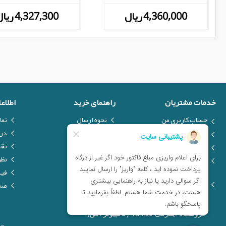
4,360,000 ریال
4,327,300 ریال
خدمات مشتریان
راهنمای خرید
اطلاع
حساب کاربری من
نحوه ارسال
تما
ارسال فایل
نحوه پرداخت
درب
درخواست کالا
تولیدکنندگان
نق
فرم انتقادات و پیشنهادات
فروش ویژه
نظر
مشتریان
فیل
مراکز خدمات پس از فروش
ضما
فروشگاه اینترنتی iranfso (کامپیوتر افق)