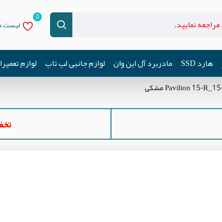
0
لیست دل
هارد SSD
مادربرد آل این وان
لوازم جانبی لپ تاپ
لوازم تعمیر
تخفیف ه