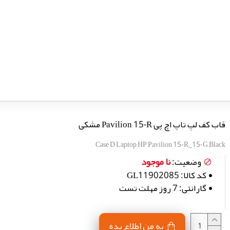
قاب کف لپ تاپ اچ پی Pavilion 15-R مشکی
Case D Laptop HP Pavilion 15-R_15-G Black
نا موجود
وضعیت:
کد کالا:
GL11902085
گارانتی:
7 روز مهلت تست
به من اطلاع بده