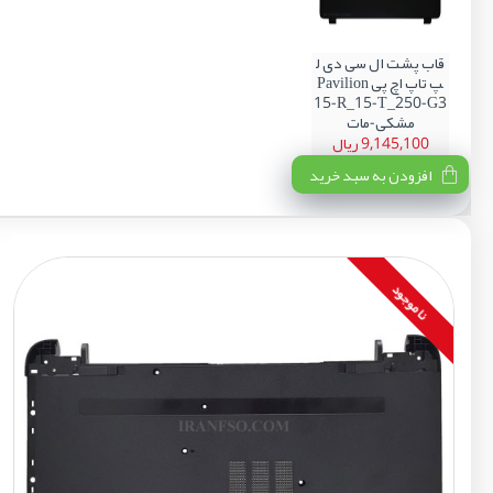
قاب پشت ال سی دی ل
پ تاپ اچ پی Pavilion
15-R_15-T_250-G3
مشکی-مات
9,145,100 ریال
افزودن به سبد خرید
نا موجود