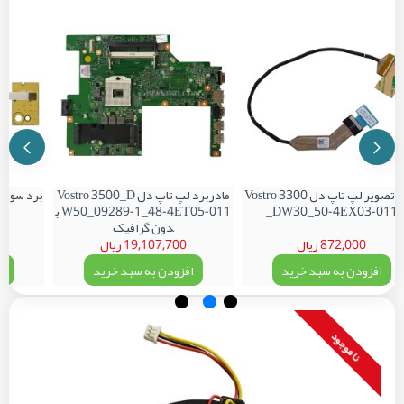
فلت تصویر لپ تاپ دل Vostro 3300
مادربرد لپ تاپ دل Vostro 3500_D
_DW30_50-4EX03-011
W50_09289-1_48-4ET05-011 ب
دون گرافیک
872,000 ریال
19,107,700 ریال
افزودن به سبد خرید
افزودن به سبد خرید
اف
نا موجود