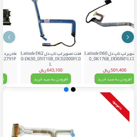
فلت تصویر لپ تاپ دل Latitude D60
فلت تصویر لپ تاپ دل Latitude D62
0_0K1768_DD0JM1LC0
0-D630_0NT108_DC02000FC0
AL00_LA-2791P
L
501,400 ریال
643,100 ریال
00
افزودن به سبد خرید
افزودن به سبد خرید
افز
نا موجود