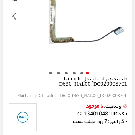
فلت تصویر لپ تاپ دل Latitude
D630_HAL00_DC02000870L
Flat Laptop Dell Latitude D620-D630_HAL00_DC02000870L
نا موجود
وضعیت:
کد کالا:
GL13401048
گارانتی:
7 روز مهلت تست