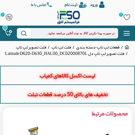
ورود
ثبت نام
تماس با ما
0
0
0
قطعات لپ تاپ-دسته بندی
فلت لپ تاپ
فلت تصویر لپ تاپ
فلت تصویر لپ تاپ دل Latitude D620-D630_HAL00_DC02000870L
لیست اکسل کالاهای کمیاب
تخفیف های بالای 50 درصد قطعات تبلت
محصولات مرتبط