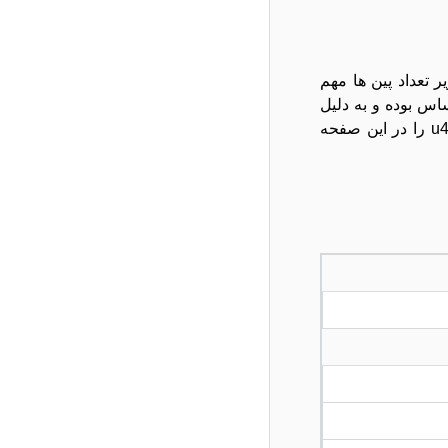
ویر تعداد پین ها مهم
ر ظریف و حساس بوده و به دلیل
نزدیک بودن به لولا در صورت آسیب لولا امکان پارگی فلت نیز وجود دارد.شما میتوانید در صورت پارگی فلت برای خرید فلت u400 را در این صفحه