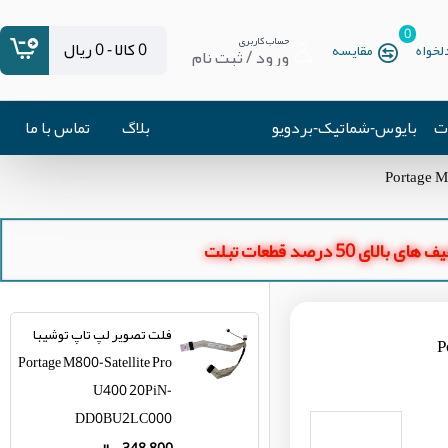
0
حساب کاربری
0 کالا - 0 ریال
خواه
مقایسه
ورود / ثبت نام
ات
بایوس-شماتیک-بردویو
بلاگ
تماس با ما
ای بالای 50 درصد قطعات تبلت
فلت تصویر لپ تاپ توشیبا
Portage M800-Satellite Pro
U400 20PiN-
DD0BU2LC000
348,800 ریال