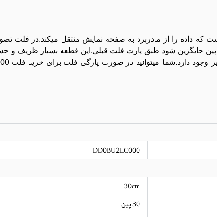
رونی لپ تاپ است که داده را از مادربرد به صفحه نمایش منتقل میکند.در فلت تص
وده.در صورت تعویض فلت توشیبا u400 باید حتما با فلت 20 پین جایگزین شود طبق پارت فلت قبلی.این قطعه بسیا
DD0BU2LC000
30cm
30 پین