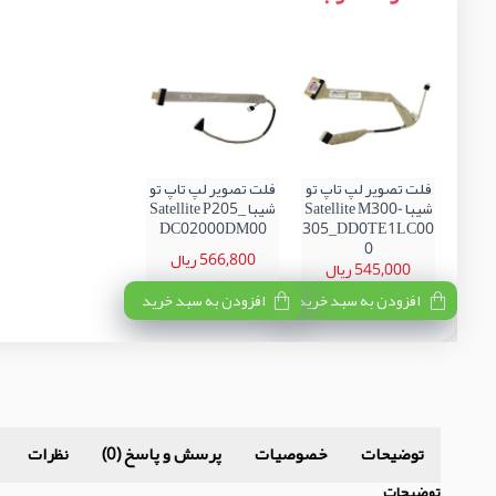
فلت تصویر لپ تاپ تو
فلت تصویر لپ تاپ تو
شیبا Satellite M300-
شیبا Satellite P205_
DC02000DM00
305_DD0TE1LC00
0
566,800 ریال
545,000 ریال
افزودن به سبد خرید
افزودن به سبد خرید
توضیحات
خصوصیات
پرسش و پاسخ (0)
نظرات
توضیحات