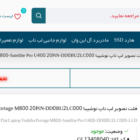
0
لیست دل
هارد SSD
مادربرد آل این وان
لوازم جانبی لپ تاپ
لوازم تعمیر
یر لپ تاپ توشیبا Portage M800-Satellite Pro U400 20PiN-DD0BU2LC000
تخفیف ه
فلت تصویر لپ تاپ توشیبا Portage M800 20PiN-DD0BU2LC000
Flat Laptop Toshiba Portage M800-Satellite Pro U400-DD0BU2LC000-LCD
موجود
وضعیت:
کد کالا:
GL13408040