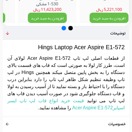
1-530 مشکی
5,221,100 ریال
11,423,200 ریال
افزودن به سبد خرید
افزودن به سبد خرید
اف
توضیحات
Hings Laptop Acer Aspire E1-572
از قطعات اصلی لپ تاپ Acer Aspire E1-572 لولای آن
است، طرز کار لولا به صورتی است که قاب های قسمت بالای
دستگاه را به بخش پایین متصل میکند همچنین Hings در لپ
تاپ وظیفه تنظیم شکل ظاهر لپ تاپ را دارد بنابراین درب
دستگاه را با احتیاط باز و بسته نمایید تا از آسیب رسیدن به لولا
و قاب دستگاه جلوگیری شود در صورت آسیب دیدن قاب های
لپ تاپ می توانید
قیمت خرید انواع قاب لپ تاپ ایسر
اسپایرAcer Aspire E1-572
را مشاهده نمایید.
خصوصیات