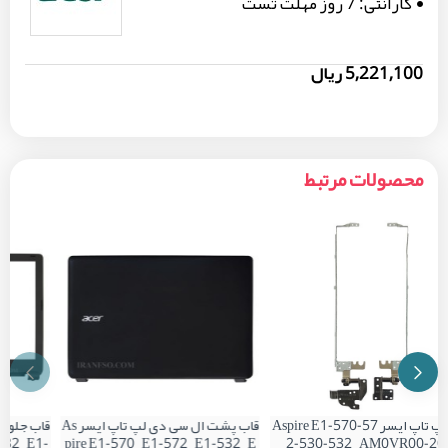
گارانتی:
7 روز مهلت تست
5,221,100 ریال
محصولات مرتبط
لولا لپ تاپ ایسر Aspire E1-570-57
قاب پشت ال سی دی لپ تاپ ایسر As
-532_E1-
pire E1-570_E1-572_E1-532_E
2-530-532_AM0VR00-20