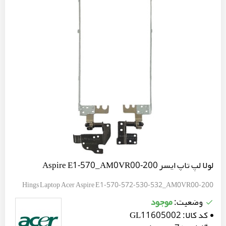
لولا لپ تاپ ایسر Aspire E1-570_AM0VR00-200
Hings Laptop Acer Aspire E1-570-572-530-532_AM0VR00-200
موجود
وضعیت:
کد کالا:
GL11605002