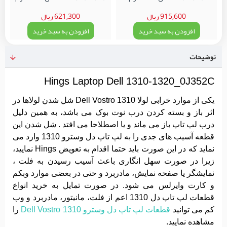
915,600 ریال
621,300 ریال
افزودن به سبد خرید
افزودن به سبد خرید
توضیحات
Hings Laptop Dell 1310-1320_0J352C
یکی از موارد خرابی لولا Dell Vostro 1310 شل شدن لولاها در
اثر باز و بسته کردن درب نوت بوک می باشد، به همین دلیل
درب لپ تاپ باز می ماند و یا اصطلاحا می افتد . شل شدن این
قطعه آسیب های جدی را به لپ تاپ دل وسترو 1310 وارد می
نماید که در این صورت باید حتما اقدام به تعویض Hings نمایید،
زیرا در صورت سهل انگاری باعث آسیب رسیدن به فلت ،
نمایشگر یا صفحه نمایش، مادربرد و حتی در بعضی موارد وبکم
و کارت وایرلس می شود. در صورت تمایل به خرید انواع
قطعات لپ تاپ دل 1310 اعم از فلت، مانیتور، مادربرد و وب
کم می توانید
قطعات لپ تاپ دل وسترو 1310 Dell Vostro
را
مشاهده نمایید.