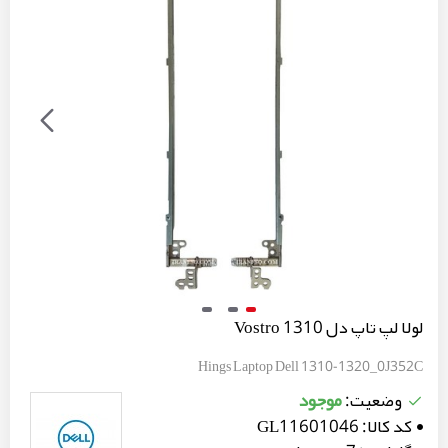
لولا لپ تاپ دل Vostro 1310
Hings Laptop Dell 1310-1320_0J352C
موجود
وضعیت:
کد کالا:
GL11601046