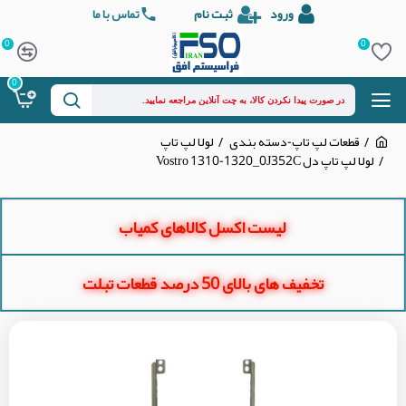
ورود
ثبت نام
تماس با ما
0
0
0
قطعات لپ تاپ-دسته بندی
لولا لپ تاپ
لولا لپ تاپ دل Vostro 1310-1320_0J352C
لیست اکسل کالاهای کمیاب
تخفیف های بالای 50 درصد قطعات تبلت