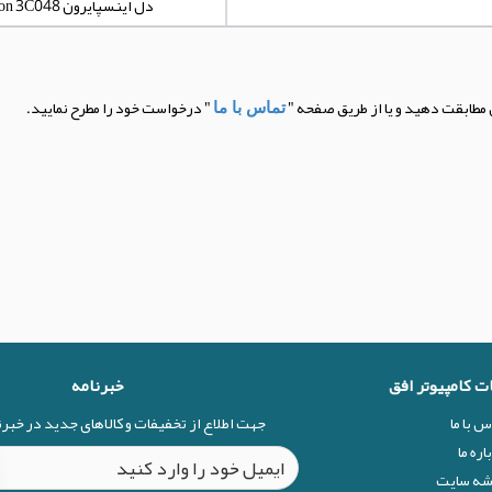
دل اینسپایرون Dell Inspiron 3C048
 مطابقت دهید و یا از طریق صفحه "
" درخواست خود را مطرح نمایید.
تماس با ما
ات کامپیوتر افق
خبرنامه
س با ما
جهت اطلاع از تخفیفات و کالاهای جدید در خبر
اره ما
شه سایت