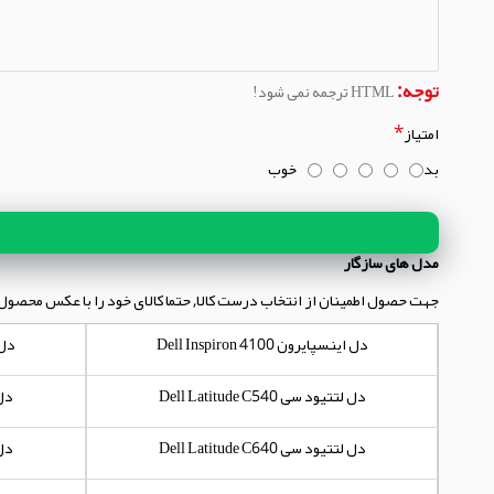
توجه:
HTML ترجمه نمی شود!
امتیاز
بد
خوب
مدل های سازگار
جهت حصول اطمینان از انتخاب درست کالا, حتما کالای خود را با عکس محصول
دل اینسپایرون Dell Inspiron 4100
دل این
دل لتتیود سی Dell Latitude C540
دل لت
دل لتتیود سی Dell Latitude C640
دل لت