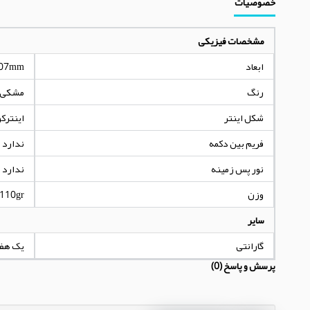
خصوصیات
مشخصات فیزیکی
ابعاد
.07mm
رنگ
مشکی
شکل اینتر
اینترکوچک-t
فریم بین دکمه
ندارد
نور پس زمینه
ندارد
وزن
110gr
سایر
گارانتی
یک هف
پرسش و پاسخ (0)