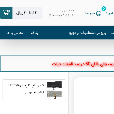
0
حساب کاربری
0 کالا - 0 ریال
خواه
مقایسه
ورود / ثبت نام
ات
بایوس-شماتیک-بردویو
بلاگ
تماس با ما
ای بالای 50 درصد قطعات تبلت
کیبرد لپ تاپ دل Latitude
C640 با موس