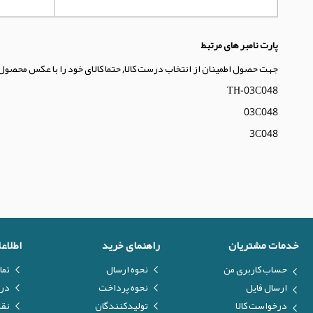
پارت نامبر های مرتبط
جهت حصول اطمینان از انتخاب درست کالا, حتما کالای خود را با عکس محصول
TH-03C048
03C048
3C048
خدمات مشتریان
راهنمای خرید
اطلاع
حساب کاربری من
نحوه ارسال
تما
ارسال فایل
نحوه پرداخت
درب
درخواست کالا
تولیدکنندگان
نق