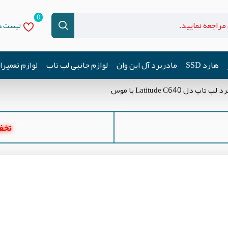
0
لیست دل
هارد SSD
مادربرد آل این وان
لوازم جانبی لپ تاپ
لوازم تعمیر
لپ تاپ دل Latitude C640 با موس
تخفیف ه