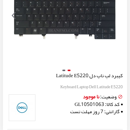
کیبرد لپ تاپ دل Latitude E5220
Keyboard Laptop Dell Latitude E5220
نا موجود
وضعیت:
کد کالا:
GL10501063
گارانتی:
7 روز مهلت تست