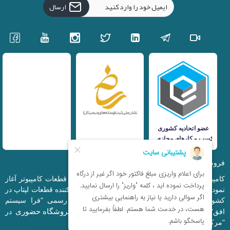
ارسال
فروشگاه اینترنتی iranfso (کامپیوتر افق)
کامپیوتر افق، فعالیت خود را از سال 1377 در زمینه قطعات کامپیوتر آغاز
نمود و در حال حاضر به بزرگترین وارد کننده و توزیع کننده قطعات لپتاپ در
کشور تبدیل شده است. این مجموعه که با نام رسمی "فرا سیستم
فروشگاه حضوری
افق" ثبت شده است دارای فروشگاه اینترنتی و
در
"مرکز کامپیوتر ایران" و "خیابان مظفر" میباشد.