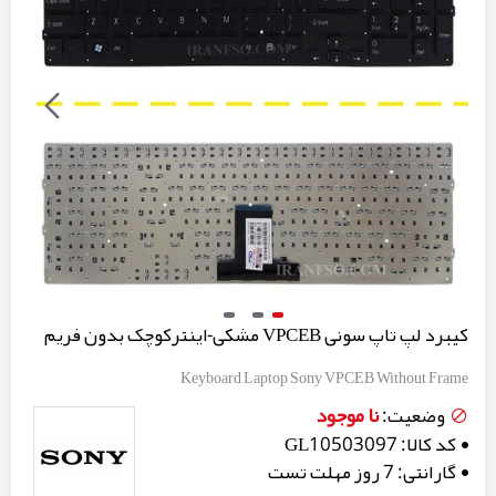
کیبرد لپ تاپ سونی VPCEB مشکی-اینترکوچک بدون فریم
Keyboard Laptop Sony VPCEB Without Frame
نا موجود
وضعیت:
کد کالا:
GL10503097
گارانتی:
7 روز مهلت تست