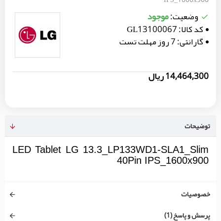
موجود
وضعیت:
کد کالا:
GL13100067
گارانتی:
7 روز مهلت تست
14,464,300 ریال
توضیحات
LED Tablet LG 13.3_LP133WD1-SLA1_Slim
40Pin IPS_1600x900
خصوصیات
پرسش و پاسخ (1)