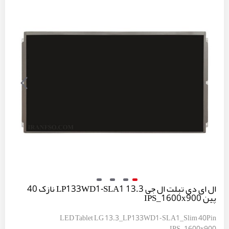
ال ای دی تبلت ال جی 13.3 LP133WD1-SLA1 نازک 40
پین IPS_1600x900
LED Tablet LG 13.3_LP133WD1-SLA1_Slim 40Pin
IPS_1600x900