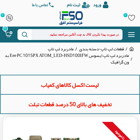
ورود
ثبت نام
تماس با ما
0
0
0
قطعات لپ تاپ-دسته بندی
مادربرد لپ تاپ
مادربرد لپ تاپ ایسوس Eee PC 1015PX ATOM_LED-HSD100IFW بد
ون گرافیک
لیست اکسل کالاهای کمیاب
تخفیف های بالای 50 درصد قطعات تبلت
نا موجود