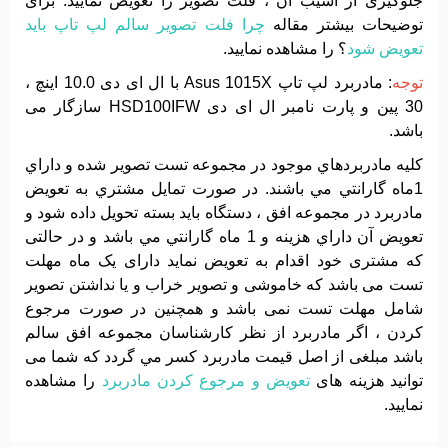
جلوگیری از آسیب آن ، فلت تصویر را تعویض نمایید. برای
توضیحات بیشتر مقاله
چرا فلت تصویر سالم لپ تاپ باید
تعویض شود
؟ را مشاهده نمایید.
توجه
: مادربرد لپ تاپ Asus 1015X با ال ای دی 10.0 اینچ ،
30 پین و پارت نامبر ال ای دی HSD100IFW سازگار می
باشد.
کليه مادربردهاي موجود در مجموعه تست تصوير شده و داراي
1ماه گارانتي مي باشند. در صورت تمايل مشتري به تعويض
مادربرد در مجموعه افق ، دستگاه بايد بسته تحويل داده شود و
تعويض آن داراي هزينه و 1 ماه گارانتي مي باشد و در حالتی
که مشتری خود اقدام به تعویض نماید دارای یک ماه مهلت
تست می باشد که خاموشی و تصویر خراب و یا نداشتن تصویر
شامل مهلت تست نمی باشد و همچنین در صورت مرجوع
کردن ، اگر مادربرد از نظر کارشناسان مجموعه افق سالم
باشد مبلغی از اصل قیمت مادربرد کسر مي گردد که شما می
توانید هزینه های
تعویض و مرجوع کردن مادربرد
را مشاهده
نمایید.