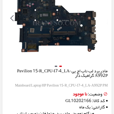
مادربرد لپ تاپ اچ پی Pavilion 15-R_CPU-I7-4_LA-
A992P گرافیک دار
Mainboard Laptop HP Pavilion 15-R_CPU-I7-4_LA-A992P PM
نا موجود
وضعیت:
کد کالا:
GL10202166
گارانتی:
یک ماه
هنگام تعویض مادربرد، حتما فلت تصویر لپتاپ