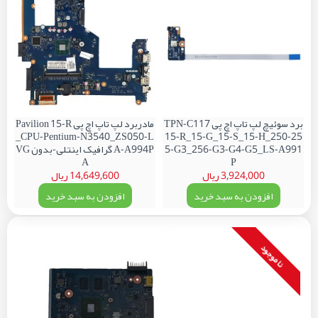
برد سوئیچ لپ تاپ اچ پی TPN-C117
مادربرد لپ تاپ اچ پی Pavilion 15-R
_CPU-Pentium-N3540_ZS050-L
15-R_15-G_15-S_15-H_250-25
5-G3_256-G3-G4-G5_LS-A991
A-A994P گرافیک اینتلی-بدون VG
A
P
3,924,000 ریال
14,649,600 ریال
افزودن به سبد خرید
افزودن به سبد خرید
نا موجود