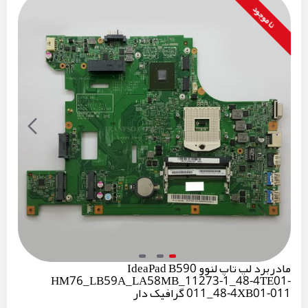
نا موجود
مادربرد لپ تاپ لنوو IdeaPad B590
HM76_LB59A_LA58MB_11273-1_48-4TE01-
011_48-4XB01-011 گرافیک دار