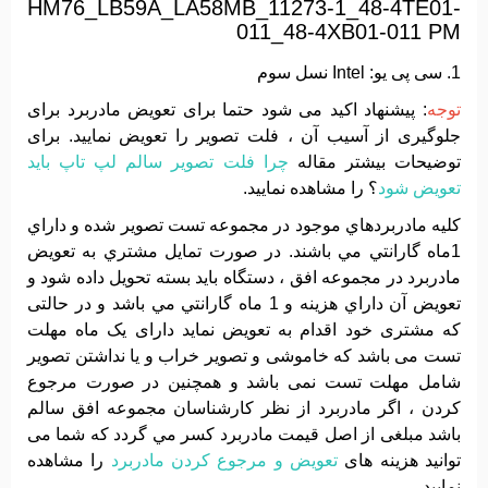
HM76_LB59A_LA58MB_11273-1_48-4TE01-
011_48-4XB01-011 PM
1. سی پی یو: Intel نسل سوم
توجه
: پیشنهاد اکید می شود حتما برای تعویض مادربرد برای
جلوگیری از آسیب آن ، فلت تصویر را تعویض نمایید. برای
توضیحات بیشتر مقاله
چرا فلت تصویر سالم لپ تاپ باید
تعویض شود
؟ را مشاهده نمایید.
کليه مادربردهاي موجود در مجموعه تست تصوير شده و داراي
1ماه گارانتي مي باشند. در صورت تمايل مشتري به تعويض
مادربرد در مجموعه افق ، دستگاه بايد بسته تحويل داده شود و
تعويض آن داراي هزينه و 1 ماه گارانتي مي باشد و در حالتی
که مشتری خود اقدام به تعویض نماید دارای یک ماه مهلت
تست می باشد که خاموشی و تصویر خراب و یا نداشتن تصویر
شامل مهلت تست نمی باشد و همچنین در صورت مرجوع
کردن ، اگر مادربرد از نظر کارشناسان مجموعه افق سالم
باشد مبلغی از اصل قیمت مادربرد کسر مي گردد که شما می
توانید هزینه های
تعویض و مرجوع کردن مادربرد
را مشاهده
نمایید.