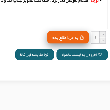
توجه:
هنگام تعویض مادربرد ، حتما فلت تصویر لپتاپ چک و یا
به من اطلاع بده
افزودن به لیست دلخواه
مقایسه این کالا