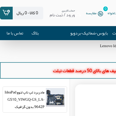
0
حساب کاربری
0 کالا - 0 ریال
خواه
مقایسه
ورود / ثبت نام
ات
بایوس-شماتیک-بردویو
بلاگ
تماس با ما
ای بالای 50 درصد قطعات تبلت
مادربرد لپ تاپ لنوو IdeaPad
G510_VIWGQ-GS_LA-
9642P بدون گرافیک