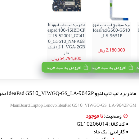
برد سوئیچ لپ تاپ لنوو
مادربرد لپ تاپ لنوو Id
eapad 100-15IBD CP
IdeaPad G500-G510
U-I5-5200U_CG41
_LS-9631P
0_CG510_NM-A68
1_VGA-2GB گرافیک
2,180,000 ریال
دار
54,794,300 ریال
د
افزودن به سبد خرید
افزودن به سبد خرید
مادربرد لپ تاپ لنوو IdeaPad G510_VIWGQ-GS_LA-9642P بدون گرافیک
MainBoard Laptop Lenovo IdeaPad G510_VIWGQ-GS_LA-9642P GM
نا موجود
وضعیت:
کد کالا:
GL10206014
گارانتی:
یک ماه