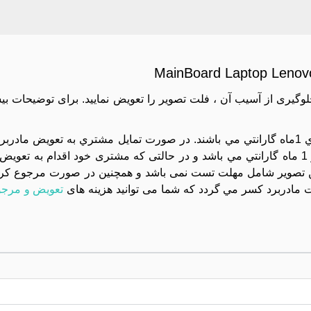
MainBoard Laptop Len
جلوگیری از آسیب آن ، فلت تصویر را تعویض نمایید. برای توضیحات بی
کليه مادربردهاي موجود در مجموعه تست تصوير شده و داراي 1ماه گارانتي مي باشند. در صورت تمايل مشتري به 
دستگاه بايد بسته تحويل داده شود و تعويض آن داراي هزينه و 1 ماه گارانتي مي باشد و در حالتی که مشتری خود اقد
تصویر شامل مهلت تست نمی باشد و همچنین در صورت مرجوع کردن 
مادربرد کسر مي گردد که شما می توانید هزینه های
تعویض و مرجو