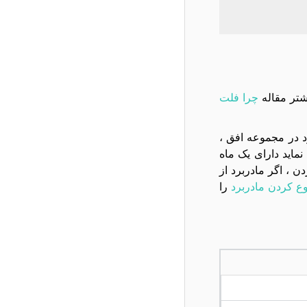
شتر مقاله
چرا فلت
تعويض مادربرد در مجموعه افق ،
ام به تعویض نماید دارای یک ماه
، اگر مادربرد از
ع کردن مادربرد
را