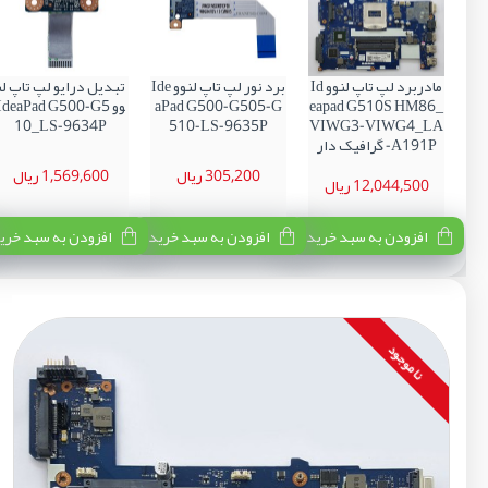
مادربرد لپ تاپ لنوو Id
برد نور لپ تاپ لنوو Ide
تبدیل درایو لپ تاپ لن
eapad G510S HM86_
aPad G500-G505-G
وو IdeaPad G500-G5
10_LS-9634P
510-LS-9635P
VIWG3-VIWG4_LA
-A191P گرافیک دار
305,200 ریال
1,569,600 ریال
12,044,500 ریال
افزودن به سبد خرید
افزودن به سبد خرید
افزودن به سبد خری
نا موجود