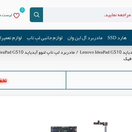
0
لیست دل
هارد SSD
مادربرد آل این وان
لوازم جانبی لپ تاپ
لوازم تعمیر
Lenovo Id
مادربرد لپ تاپ لنوو آیدیاپد Lenovo IdeaPad G510
تخفیف ه