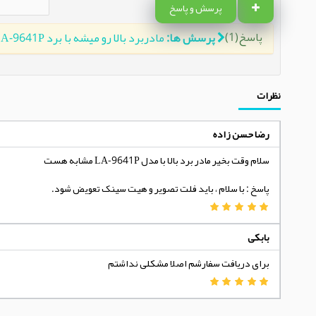
پرسش و پاسخ
پاسخ(1)
پرسش ها:
مادربرد بالا رو میشه با برد LA-9641P جایگزین کرد؟
نظرات
رضا حسن زاده
سلام وقت بخیر مادر برد بالا با مدل LA-9641P مشابه هست
پاسخ : با سلام ، باید فلت تصویر و هیت سینک تعویض شود.
بابکی
برای دریافت سفارشم اصلا مشکلی نداشتم