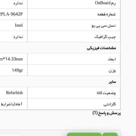
رم OnBoard
ندارد
شماره قطعه
2PLA-9642P
نسل سی پی یو
Intel
چیپ گرافیک
ندارد
مشخصات فیزیکی
ابعاد
m*14.33mm
وزن
149gr
سایر
وضعیت کالا
Refurbish
گارانتی
1ماه (با شرایط مندرج در توضیحات کالا)
پرسش و پاسخ (1)