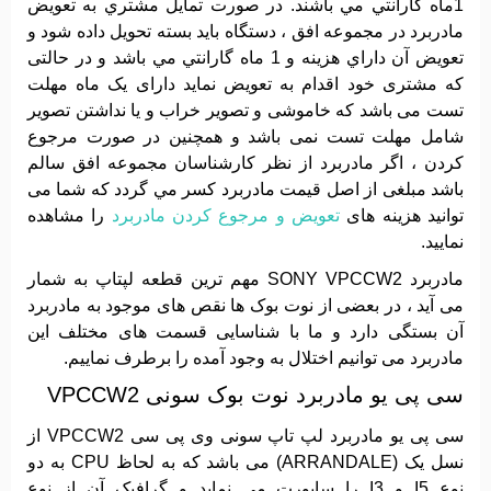
1ماه گارانتي مي باشند. در صورت تمايل مشتري به تعويض
مادربرد در مجموعه افق ، دستگاه بايد بسته تحويل داده شود و
تعويض آن داراي هزينه و 1 ماه گارانتي مي باشد و در حالتی
که مشتری خود اقدام به تعویض نماید دارای یک ماه مهلت
تست می باشد که خاموشی و تصویر خراب و یا نداشتن تصویر
شامل مهلت تست نمی باشد و همچنین در صورت مرجوع
کردن ، اگر مادربرد از نظر کارشناسان مجموعه افق سالم
باشد مبلغی از اصل قیمت مادربرد کسر مي گردد که شما می
توانید هزینه های
تعویض و مرجوع کردن مادربرد
را مشاهده
نمایید.
مادربرد SONY VPCCW2 مهم ترین قطعه لپتاپ به شمار
می آید ، در بعضی از نوت بوک ها نقص های موجود به مادربرد
آن بستگی دارد و ما با شناسایی قسمت های مختلف این
مادربرد می توانیم اختلال به وجود آمده را برطرف نماییم.
سی پی یو مادربرد نوت بوک سونی VPCCW2
سی پی یو مادربرد لپ تاپ سونی وی پی سی VPCCW2 از
نسل یک (ARRANDALE) می باشد که به لحاظ CPU به دو
نوع I5 و I3 را ساپورت می نماید و گرافیک آن از نوع