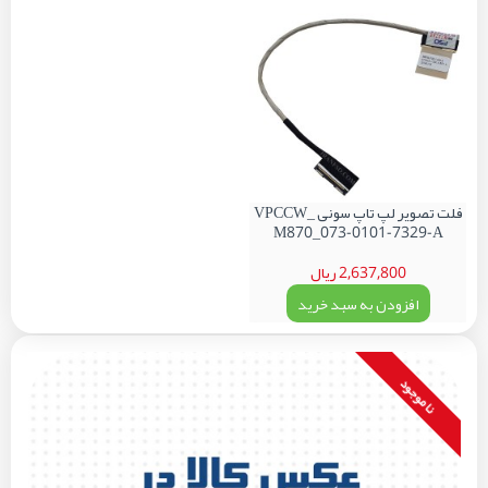
فلت تصویر لپ تاپ سونی VPCCW_
M870_073-0101-7329-A
2,637,800 ریال
افزودن به سبد خرید
نا موجود