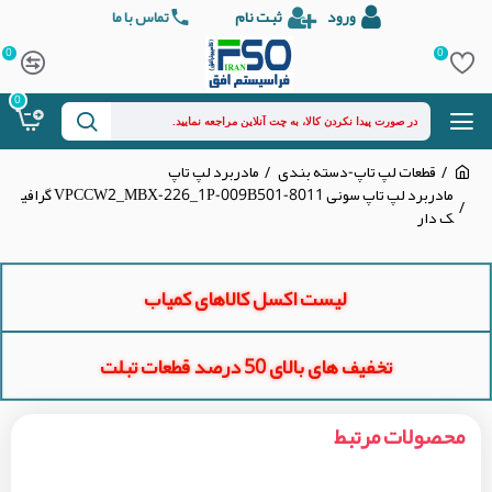
ورود
ثبت نام
تماس با ما
0
0
0
قطعات لپ تاپ-دسته بندی
مادربرد لپ تاپ
مادربرد لپ تاپ سونی VPCCW2_MBX-226_1P-009B501-8011 گرافی
ک دار
لیست اکسل کالاهای کمیاب
تخفیف های بالای 50 درصد قطعات تبلت
محصولات مرتبط