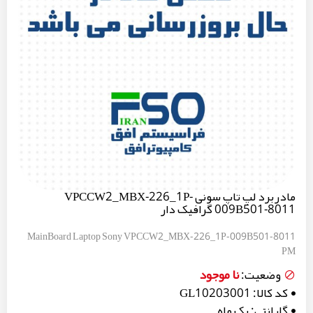
مادربرد لپ تاپ سونی VPCCW2_MBX-226_1P-
009B501-8011 گرافیک دار
MainBoard Laptop Sony VPCCW2_MBX-226_1P-009B501-8011
PM
نا موجود
وضعیت:
کد کالا:
GL10203001
گارانتی:
یک ماه