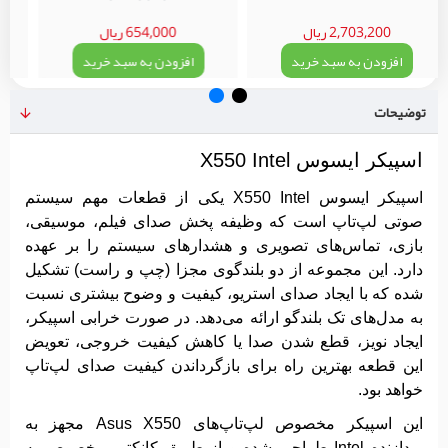
2,703,200 ریال
654,000 ریال
افزودن به سبد خرید
افزودن به سبد خرید
توضیحات
اسپیکر ایسوس X550 Intel
اسپیکر ایسوس X550 Intel یکی از قطعات مهم سیستم
صوتی لپ‌تاپ است که وظیفه پخش صدای فیلم، موسیقی،
بازی، تماس‌های تصویری و هشدارهای سیستم را بر عهده
دارد. این مجموعه از
دو بلندگوی مجزا (چپ و راست)
تشکیل
شده که با ایجاد صدای استریو، کیفیت و وضوح بیشتری نسبت
به مدل‌های تک بلندگو ارائه می‌دهد. در صورت خرابی اسپیکر،
ایجاد نویز، قطع شدن صدا یا کاهش کیفیت خروجی، تعویض
این قطعه بهترین راه برای بازگرداندن کیفیت صدای لپ‌تاپ
خواهد بود.
این اسپیکر مخصوص لپ‌تاپ‌های
Asus X550 مجهز به
پردازنده Intel
طراحی شده و از طریق کانکتور مخصوص به