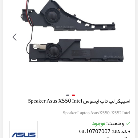
اسپیکر لپ تاپ ایسوس Speaker Asus X550 Intel
Speaker Laptop Asus X550-X552 Intel
موجود
وضعیت:
کد کالا:
GL10707007