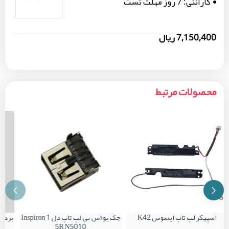
گارانتی:
7 روز مهلت تست
7,150,400 ریال
محصولات مرتبط
اسپیکر لپ تاپ ایسوس K42
جک یو اس بی لپ تاپ دل Inspiron 1
5R N5010