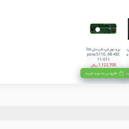
پ
برد نور لپ تاپ دل Ins
تاپ دل Vostro 3550 م
piron 5110_48-4IE
11-011
1,122,700 ریال
ید
افزودن به سبد خرید