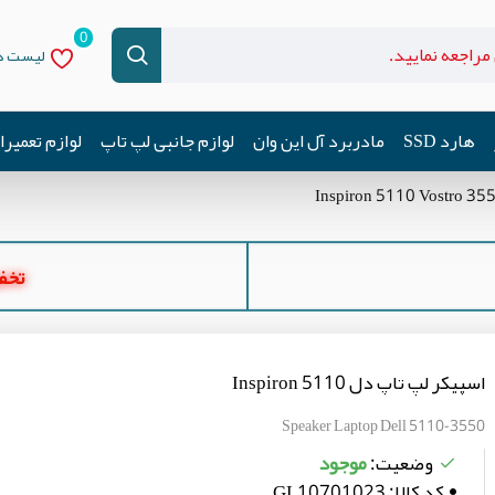
0
لیست دل
هارد SSD
مادربرد آل این وان
لوازم جانبی لپ تاپ
لوازم تعمیر
تخفیف ه
اسپیکر لپ تاپ دل Inspiron 5110
Speaker Laptop Dell 5110-3550
موجود
وضعیت:
کد کالا:
GL10701023