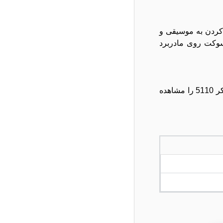
کردن به موسیقی و
 سوکت روی مادربرد
اسپیکر dell inspiron 5110 از 2 قسمت تشکیل شده با اتصال به مادربرد شروع به کار می نماید. شما می توانید خرید و قیمت اسپیکر 5110 را مشاهده