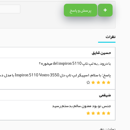
پرسش و پاسخ
نظرات
حسین شایق
با درود , به لپ تاپ del inspiron 5110 میخوره ؟
پاسخ: با سلام، اسپیکر لپ تاپ دل Inspiron 5110 Vostro 3550 با مدل دستگاه Inspiron 5110 سازگار میباشد
ضیقمی
جنس نو بود ممنون سالم بدستم رسید
نوشتن نظر