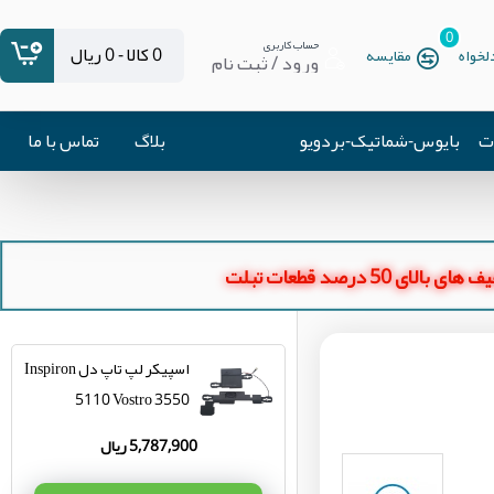
0
حساب کاربری
0 کالا - 0 ریال
خواه
مقایسه
ورود / ثبت نام
ات
بایوس-شماتیک-بردویو
بلاگ
تماس با ما
ای بالای 50 درصد قطعات تبلت
اسپیکر لپ تاپ دل Inspiron
5110 Vostro 3550
5,787,900 ریال