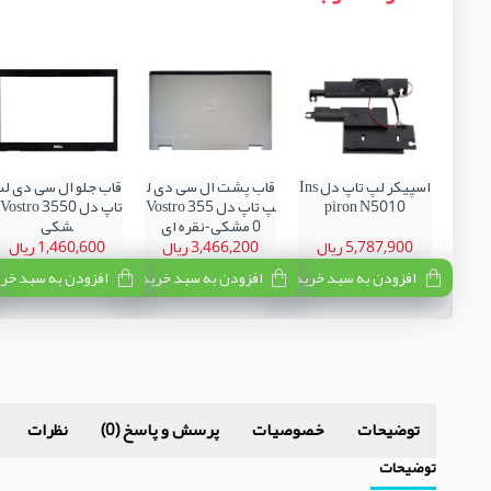
اسپیکر لپ تاپ دل Ins
قاب پشت ال سی دی ل
قاب جلو ال سی دی ل
piron N5010
پ تاپ دل Vostro 355
0 مشکی-نقره ای
شکی
5,787,900 ریال
3,466,200 ریال
1,460,600 ریال
افزودن به سبد خرید
افزودن به سبد خرید
افزودن به سبد خر
توضیحات
خصوصیات
پرسش و پاسخ (0)
نظرات
توضیحات