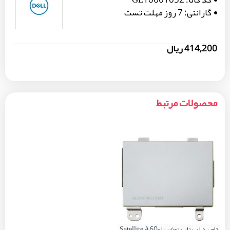
گارانتی:
7 روز مهلت تست
414,200 ریال
محصولات مرتبط
تاچ پد لپ تاپ توشیبا Satellite A60-