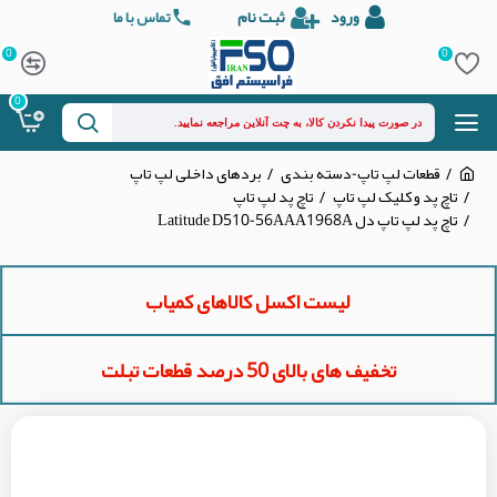
ورود
ثبت نام
تماس با ما
0
0
0
قطعات لپ تاپ-دسته بندی
بردهای داخلی لپ تاپ
تاچ پد و کلیک لپ تاپ
تاچ پد لپ تاپ
تاچ پد لپ تاپ دل Latitude D510-56AAA1968A
لیست اکسل کالاهای کمیاب
تخفیف های بالای 50 درصد قطعات تبلت