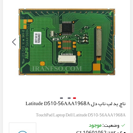
تاچ پد لپ تاپ دل Latitude D510-56AAA1968A
TouchPad Laptop Dell Latitude D510-56AAA1968A
موجود
وضعیت:
کد کالا:
GL10601052