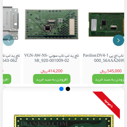
تاچ پد لپ تاپ اچ پی Pavilion DV4-1
تاچ پد لپ تاپ سونی VGN-AW-NS-
000_56AAA2699
SR_920-001009-02
703-063_-062
545,000 ریال
414,200 ریال
,200
فزودن به سبد خرید
افزودن به سبد خرید
افزودن
نا موجود