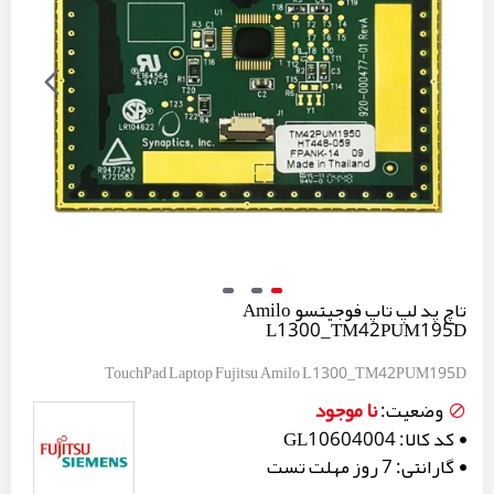
تاچ پد لپ تاپ فوجیتسو Amilo
L1300_TM42PUM195D
TouchPad Laptop Fujitsu Amilo L1300_TM42PUM195D
نا موجود
وضعیت:
کد کالا:
GL10604004
گارانتی:
7 روز مهلت تست