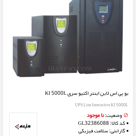
یو پی اس لاین اینتر اکتیو سری KI 5000L
UPS Line Interactive KI 5000L
نا موجود
وضعیت:
کد کالا:
GL32386088
گارانتی:
سلامت فیزیکی