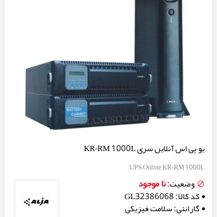
یو پی اس آنلاین سری KR-RM 1000L
UPS Online KR-RM 1000L
نا موجود
وضعیت:
کد کالا:
GL32386068
گارانتی:
سلامت فیزیکی