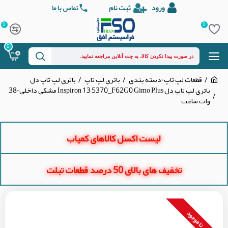
ورود
ثبت نام
تماس با ما
0
0
0
قطعات لپ تاپ-دسته بندی
باتری لپ تاپ
باتری لپ تاپ دل
باتری لپ تاپ دل Inspiron 13 5370_F62G0 Gimo Plus مشکی داخلی-38
وات ساعت
لیست اکسل کالاهای کمیاب
تخفیف های بالای 50 درصد قطعات تبلت
نا موجود