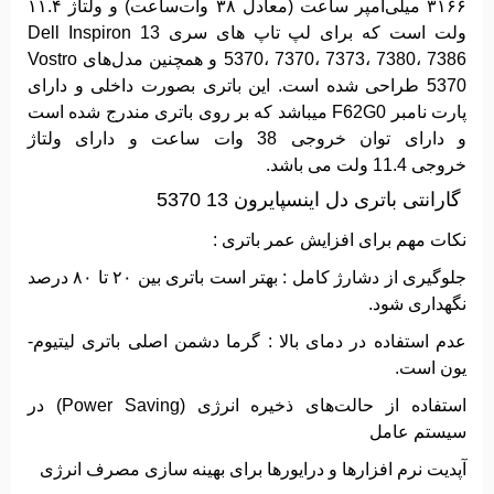
۳۱۶۶ میلی‌آمپر ساعت (معادل ۳۸ وات‌ساعت) و ولتاژ ۱۱.۴
ولت است که برای لپ ‌تاپ‌ های سری Dell Inspiron 13
5370، 7370، 7373، 7380، 7386 و همچنین مدل‌های Vostro
5370 طراحی شده است. این باتری بصورت داخلی و دارای
پارت نامبر F62G0 میباشد که بر روی باتری مندرج شده است
و دارای توان خروجی 38 وات ساعت و دارای ولتاژ
خروجی 11.4 ولت می باشد.
گارانتی باتری دل اینسپایرون 13 5370
نکات مهم برای افزایش عمر باتری :
جلوگیری از دشارژ کامل : بهتر است باتری بین ۲۰ تا ۸۰ درصد
نگهداری شود.
عدم استفاده در دمای بالا : گرما دشمن اصلی باتری لیتیوم-
یون است.
استفاده از حالت‌های ذخیره انرژی (Power Saving) در
سیستم ‌عامل
آپدیت نرم‌ افزارها و درایورها برای بهینه ‌سازی مصرف انرژی