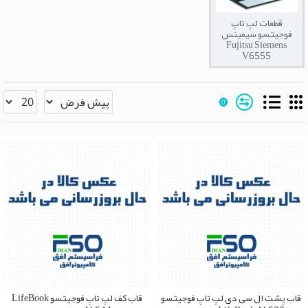
قطعات لپ تاپ
فوجیتسو سیمینس
Fujitsu Siemens
V6555
0
قاب پشت ال سی دی لپ تاپ فوجیتسو
قاب کف لپ تاپ فوجیتسو LifeBook