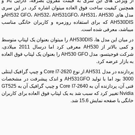
از ویژگی های این سری به قیمت مقرون بصرفه، کارایی بالا و
همچنین کیفیت ساخت فوق العاده میتوان اشاره کرد. در این سری
مدل های AH532 GFO، AH532، AH531GFO، AH531، AH530و
AH530DIS که برای استفاده روزمره و کاربران خانگی مناسب
میباشد، معرفی شده است.
در میان این مدل ها، AH530DIS را میتوان بعنوان یک لپتاپ متوسط
و کمی بالاتر از AH530 معرفی کرد اما درسال 2011 میلادی،
شرکت فوجیتسو، مدل AH530 GFO را بعنوان یک لپتاپ فوق العاده
به بازار عرضه کرد.
پردازنده در مدل AH531 از نوع Core I7-2620 و چیپ گرافیک اینتلی
3000 بود اما با تولید AH531GFO و اندک پیشرفت در مشخصات
فنی آن، پردازنده آن به Core I7-2640 و چیپ گرافیک آن به GT525
Nvidia تغییر کرد که سبب شد به یک لپتاپ فوق العاده برای کاربران
خانگی با صفحه نمایش 15.6 شد.