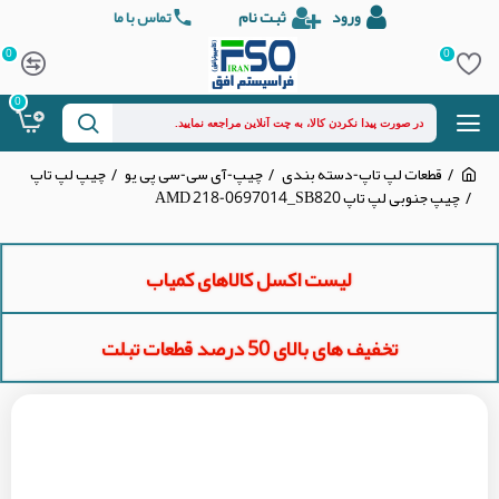
ورود
ثبت نام
تماس با ما
0
0
0
قطعات لپ تاپ-دسته بندی
چیپ-آی سی-سی پی یو
چیپ لپ تاپ
چیپ جنوبی لپ تاپ AMD 218-0697014_SB820
لیست اکسل کالاهای کمیاب
تخفیف های بالای 50 درصد قطعات تبلت