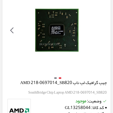
چیپ گرافیک لپ تاپ AMD 218-0697014_SB820
SouthBridge Chip Laptop AMD 218-0697014_SB820
موجود
وضعیت:
کد کالا:
GL13258044