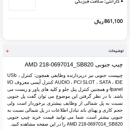
گارانتی:
سلامت فیزیکی
861,100 ریال
توضیحات
چیپ جنوبی AMD 218-0697014_SB820
چیپست جنوبی نیز دربردارنده وظایفی همچون: کنترل USb ،
AUDIO ، PCI SLOT ، SATA ، IDE کنترل آیسی معروف I/O
fpanel-و همچنین کنترل پنل جلو و کلید های پاور و ریست می
باشد. با در نظر گرفتن این موضوع می توان گفت پل جنوبی
نسبت به پل شمالی از وظایف بیشتری برخوردار است ولی
حجم کاری و پهنای باند تبادل اطلاعات در پل شمالی نسبت به
جنوبی بیشتر است. شما می توانید قیمت خرید چیپ جنوبی
AMD 218-0697014_SB820 را در این صفحه مشاهده کنید.