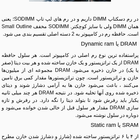
در رم دسکتاپ DIMM داریم و در رم های لپ تاپ SODIMM؛ یعنی
همان DIMM ولی با سایز کوچکتر. SODIMM مخفف Small Outline
است. حافظه رم در کامپیوتر به 2 دسته اصلی تقسیم بندی می شود.
DRAM یا Dynamic ram
پراستفاده‌ ترین نوع رم اصلی در کامپیوتر است. هر سلول حافظه
DRAM از یک تراتزیستور و یک خازن ساخته شده و هر بیت دیتا (صفر
یا یک) در خازن ذخیره می‌شود. DRAM مجموعه‌ ای از میلیون‌ها
خازن و تراتزیستور است. چون تراتزیستورها مقدار کمی برق تامین
می‌کنند ، باعث می‌شود خازن ها به آرامی دشارژ شوند و دیتای
ذخیره شده روی آنها تخلیه شود. در نتیجه DRAM هر چند میلی ثانیه
یکبار باید رفرش شود تا بتواند دیتا را نگه دارد. در رفرش و تازه
سازی DRAM مقدار هر سلول قبل از خالی شدن خوانده می‌شود و
دوباره در سلول نوشته می‌شود.
SRAM یا Static ram
از ۴ یا ۶ تراتزیستور ساخته شده (شارژ و دشارژ شدن خازن مطرح