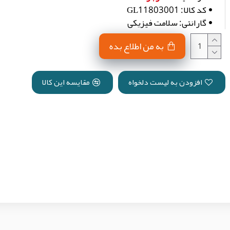
کد کالا:
GL11803001
گارانتی:
سلامت فیزیکی
به من اطلاع بده
افزودن به لیست دلخواه
مقایسه این کالا