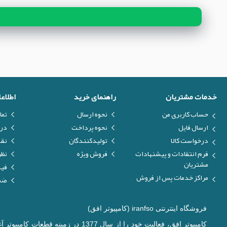
خدمات مشتریان
راهنمای خرید
اطلاع
حساب کاربری من
نحوه ارسال
تما
ارسال فایل
نحوه پرداخت
درب
درخواست کالا
تولیدکنندگان
نق
فرم انتقادات و پیشنهادات
فروش ویژه
نظر
مشتریان
فیل
مراکز خدمات پس از فروش
ضما
فروشگاه اینترنتی iranfso (کامپیوتر افق)
کامپیوتر افق، فعالیت خود را از س