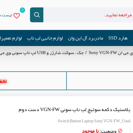
0
لیست دل
هارد SSD
مادربرد آل این وان
لوازم جانبی لپ تاپ
لوازم تعمیر
Sony VGN-F
جک ، سوکت شارژر و USB لپ تاپ سونی وی جی ان Sony VGN-FW
تخفیف ه
پلاستیک دکمه سوئیچ لپ تاپ سونی VGN-FW دست دوم
Switch Button Laptop Sony VGN-FW_Used
نا موجود
وضعیت: