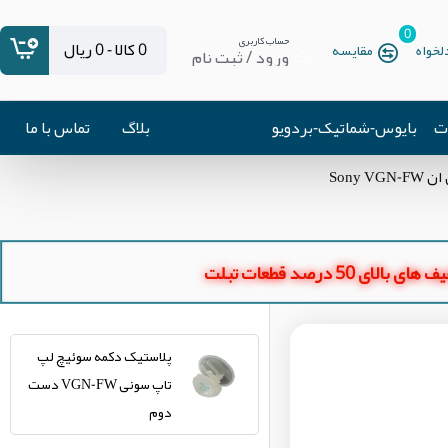
0
حساب کاربری
0 کالا - 0 ریال
خواه
مقایسه
ورود / ثبت نام
ات
بایوس-شماتیک-بردویو
بلاگ
تماس با ما
ای بالای 50 درصد قطعات تبلت
پلاستیک دکمه سوئیچ لپ
تاپ سونی VGN-FW دست
دوم