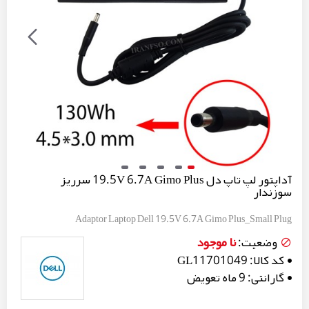
آداپتور لپ تاپ دل 19.5V 6.7A Gimo Plus سرریز
سوزندار
Adaptor Laptop Dell 19.5V 6.7A Gimo Plus_Small Plug
نا موجود
وضعیت:
کد کالا:
GL11701049
گارانتی:
9 ماه تعویض