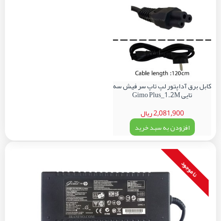
کابل برق آداپتور لپ تاپ سر فیش سه
تایی Gimo Plus_1.2M
2,081,900 ریال
افزودن به سبد خرید
نا موجود