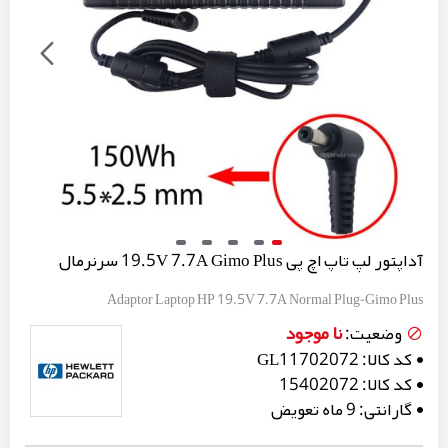
آداپتور لپ تاپ اچ پی 19.5V 7.7A Gimo Plus سرنرمال
Adaptor Laptop HP 19.5V 7.7A Normal Plug-Gimo Plus
نا موجود
وضعیت:
کد کالا:
GL11702072
کد کالا:
15402072
گارانتی:
9 ماه تعویض