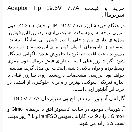
خرید و قیمت Adaptor Hp 19.5V 7.7A
سرنرمال
در هنگام خرید شارژر HP 19.5V 7.7A با فیش 5.5×2.5 بدون
سوزن، توجه به نوع سوکت اهمیت زیادی دارد، زیرا این فیش با
مدل‌های دارای پین داخلی یا سر فیش آبی سازگار نیست.
استفاده از آداپتورهای با توان کمتر برای این دسته از لپ‌تاپ‌ها
می‌تواند باعث افت عملکرد یا خاموش شدن ناگهانی دستگاه
شود. اگر شارژر قبلی لپ‌تاپ دارای فیش نرمال بدون مغزی
وسط بوده و توان بالایی داشته، انتخاب این مدل گزینه مناسبی
خواهد بود. بررسی مشخصات درج‌شده روی شارژر قبلی یا
اندازه فیزیکی سوکت، بهترین راه برای جلوگیری از اشتباه در
خرید این آداپتور اچ‌پی است.
گارانتی آداپتور لپ تاپ اچ پی سرنرمال 19.5V 7.7A
آداپتورهای موجود در سایت کامپیوتر افق با برندهای Gimo و
+Gimo دارای 9 ماه گارانتی تعویض IranFSO و با 7 روز مهلت
تست کالا ارائه می شوند.