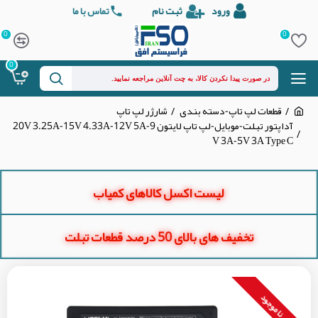
ورود
ثبت نام
تماس با ما
0
0
0
قطعات لپ تاپ-دسته بندی
شارژر لپ تاپ
آداپتور تبلت-موبایل-لپ تاپ لایتون 20V 3.25A-15V 4.33A-12V 5A-9
V 3A-5V 3A Type C
لیست اکسل کالاهای کمیاب
تخفیف های بالای 50 درصد قطعات تبلت
نا موجود