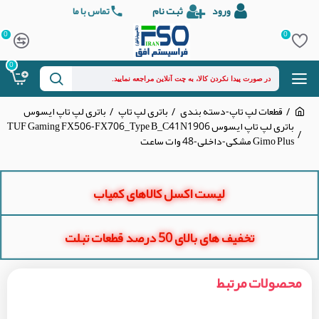
ورود
ثبت نام
تماس با ما
0
0
0
قطعات لپ تاپ-دسته بندی
باتری لپ تاپ
باتری لپ تاپ ایسوس
باتری لپ تاپ ایسوس TUF Gaming FX506-FX706_Type B_C41N1906
Gimo Plus مشکی-داخلی-48 وات ساعت
لیست اکسل کالاهای کمیاب
تخفیف های بالای 50 درصد قطعات تبلت
محصولات مرتبط