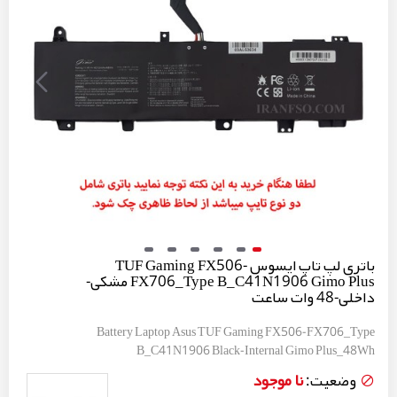
باتری لپ تاپ ایسوس TUF Gaming FX506-
FX706_Type B_C41N1906 Gimo Plus مشکی-
داخلی-48 وات ساعت
Battery Laptop Asus TUF Gaming FX506-FX706_Type
B_C41N1906 Black-Internal Gimo Plus_48Wh
نا موجود
وضعیت: