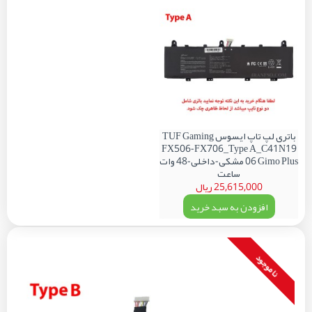
باتری لپ تاپ ایسوس TUF Gaming
FX506-FX706_Type A_C41N19
06 Gimo Plus مشکی-داخلی-48 وات
ساعت
25,615,000 ریال
افزودن به سبد خرید
نا موجود