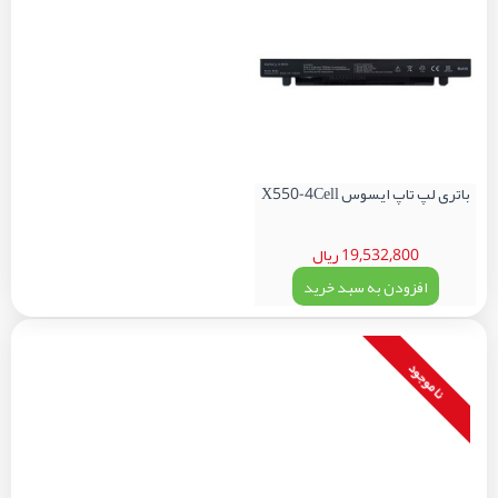
باتری لپ تاپ ایسوس X550-4Cell
19,532,800 ریال
افزودن به سبد خرید
نا موجود