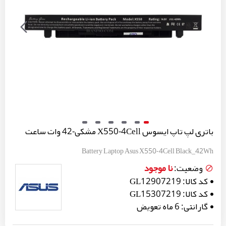
باتری لپ تاپ ایسوس X550-4Cell مشکی-42 وات ساعت
Battery Laptop Asus X550-4Cell Black_42Wh
نا موجود
وضعیت:
کد کالا:
GL12907219
کد کالا:
GL15307219
گارانتی:
6 ماه تعویض