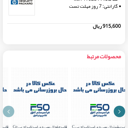
گارانتی:
7 روز مهلت تست
915,600 ریال
محصولات مرتبط
قاب پشت ال سی دی لپ تاپ اچ پی C
قاب جلو ال سی دی لپ تاپ اچ پی Co