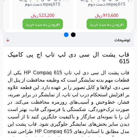
ompaq 615 دست دوم
mpaq 615 دست دوم
915,600 ریال
523,200 ریال
افزودن به سبد خرید
افزودن به سبد خرید
توضیحات
قاب پشت ال سی دی لپ تاپ اچ پی کامپک
615
قاب پشت ال سی دی لپ تاپ HP Compaq 615 یکی از
قطعات مهم بدنه نمایشگر است که وظیفه محافظت از پنل ال
سی دی، لولاها و کابل تصویر را بر عهده دارد. این قطعه علاوه
بر افزایش استحکام درب لپ تاپ، از نمایشگر در برابر ضربه،
فشار، خط‌وخش و آسیب‌های روزمره محافظت می‌کند. در
صورت ترک‌خوردگی، شکستگی یا فرسودگی قاب، بهتر است
آن را با نمونه‌ای سازگار و باکیفیت جایگزین کنید تا از آسیب
دیدن سایر بخش‌های نمایشگر جلوگیری شود. قاب پشت این
مدل مطابق با استانداردهای HP Compaq 615 طراحی شده