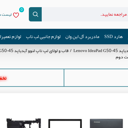
0
لیست دل
هارد SSD
مادربرد آل این وان
لوازم جانبی لپ تاپ
لوازم تعمیر
Lenovo Id
قاب و لولای لپ تاپ لنوو آیدیاپد Lenovo IdeaPad G50-45
تخفیف ه