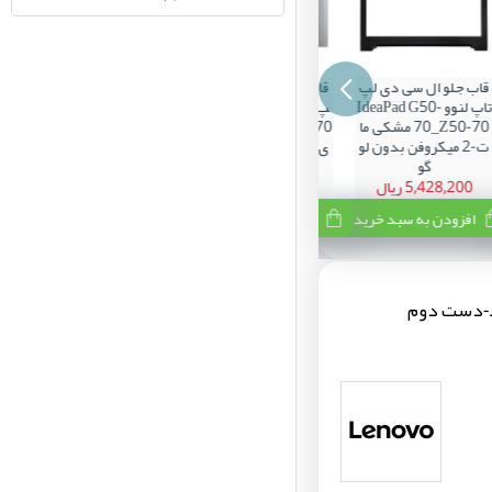
اب جلو ال سی دی لپ
قاب پشت ال سی دی ل
تاپ لنوو IdeaPad G50-
پ تاپ لنوو IdeaPad G
70_Z50-70 مشکی ما
50-70_Z50-70 نقره ا
ت-2 میکروفن بدون لو
ی-خط و خش ریز بدون
گو
کاور لولا
5,428,200 ریال
3,313,600 ریال
افزودن به سبد خرید
افزودن به سبد خرید