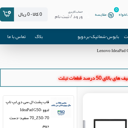
0
حساب کاربری
0 کالا - 0 ریال
خواه
مقایسه
ورود / ثبت نام
ات
بایوس-شماتیک-بردویو
بلاگ
تماس با ما
ای بالای 50 درصد قطعات تبلت
قاب پشت ال سی دی لپ تاپ
لنوو IdeaPad G50-
70_Z50-70 سفید-دست
دوم