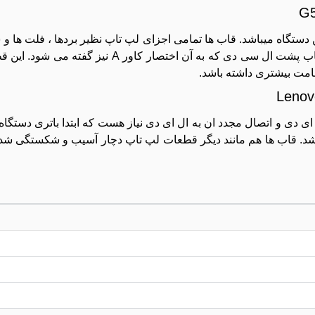
هم در لپ تاپ لنوو G50-70، قاب های این دستگاه میباشد. قاب ها تمامی اجزای لپ تاپ نظیر بردها ، فل
در خود جای میدهد. هر لپ تاپ حداقل شامل 4 قاب میباشد.قاب پشت ال سی دی که به
مت بیشتری داشته باشد.
ی دی و اتصال مجدد ان به ال ای دی نیاز هست که ابتدا باتری دستگاه
و مخصوص نوت بوک های 15 اینچی می باشد. قاب ها هم مانند دیگر قطعات لپ تاپ دچار آسیب و شکس