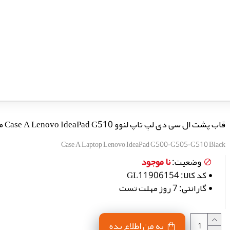
قاب پشت ال سی دی لپ تاپ لنوو Case A Lenovo IdeaPad G510 مشکی خط و خش دار
Case A Laptop Lenovo IdeaPad G500-G505-G510 Black
نا موجود
وضعیت:
کد کالا:
GL11906154
گارانتی:
7 روز مهلت تست
به من اطلاع بده