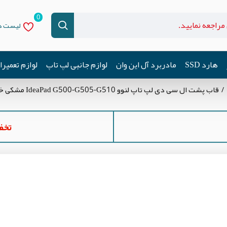
0
لیست دل
هارد SSD
مادربرد آل این وان
لوازم جانبی لپ تاپ
لوازم تعمیر
قاب پشت ال سی دی لپ تاپ لنوو IdeaPad G500-G505-G510 مشکی خط و خش دار
تخفیف ه