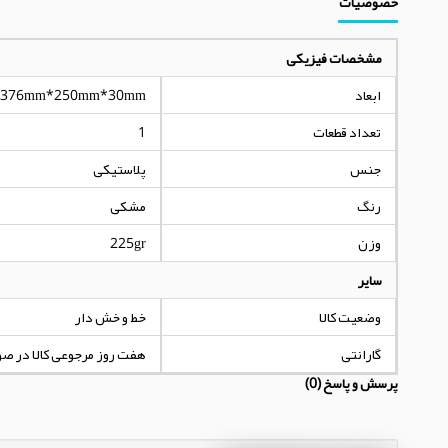
خصوصیات
مشخصات فیزیکی
ابعاد
376mm*250mm*30mm
تعداد قطعات
1
جنس
پلاستیکی
رنگ
مشکی
وزن
225gr
سایر
وضعیت کالا
خط و خش دار
گارانتی
هفت روز مرجوعی کالا در ص
پرسش و پاسخ (0)