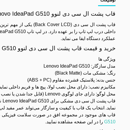
قاب پشت ال سی دی لنوو Lenovo IdeaPad G510 مشکی
قاب پشت ال ‌سی ‌دی (CD
عملکرد دستگاه ایفا می نماید.
خرید و قیمت قاب پشت ال سی دی لنوو Lenovo IdeaPad G510 مشکی
ویژگی ‌ها
مدل سازگار: Lenovo IdeaPad G510
رنگ: مشکی مات (Black Matte)
جنس بدنه: پلاستیک فشرده مقاوم (ABS + PC)
مکانیزم نصب: دارای محل نصب لولا، پیچ‌ ها و فریم داخلی نما
محل لوگو: دارای جای لوگوی Lenovo (قابل جدا شدن یا نصب مجدد)
قا
‌نماید. انتخاب یک قاب با کیفیت و سازگار می‌تواند عمر مفید ل
قاب های موجود در مجموعه افق در صورت سلامت فیزیکی دارای 7 روز مهلت تست می باشد. همچنین م
G510
را در این صفحه مشاهده نمایید.