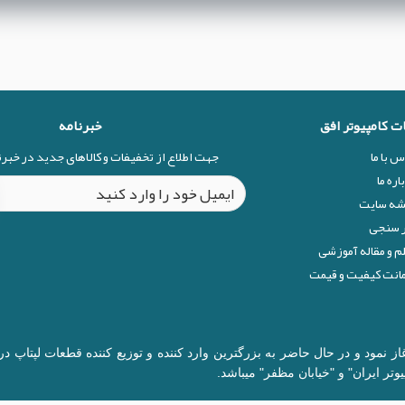
ات کامپیوتر افق
خبرنامه
س با ما
جهت اطلاع از تخفیفات و کالاهای جدید در خبر
اره ما
شه سایت
 سنجی
م و مقاله آموزشی
نت کیفیت و قیمت
ال 1377 در زمینه قطعات کامپیوتر آغاز نمود و در حال حاضر به بزرگترین وارد کننده و توزیع 
وتر ایران" و "خیابان مظفر" میباشد.