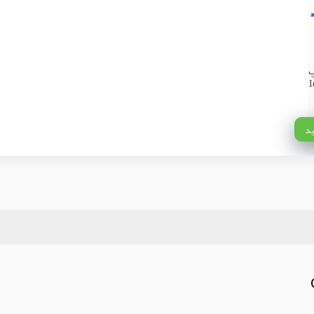
پ
I
ید