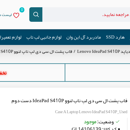
0
لیست دل
هارد SSD
مادربرد آل این وان
لوازم جانبی لپ تاپ
لوازم تعمیر
Lenovo Id
قاب پشت ال سی دی لپ تاپ لنوو IdeaPad S410P دست دوم
تخفیف ه
قاب پشت ال سی دی لپ تاپ لنوو IdeaPad S410P دست دوم
Case A Laptop Lenovo IdeaPad S410P_Used
موجود
وضعیت:
کد کالا:
GL14106139