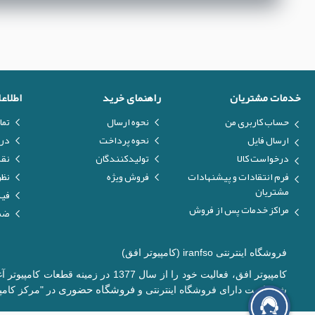
خدمات مشتریان
راهنمای خرید
اطلاع
حساب کاربری من
نحوه ارسال
تما
ارسال فایل
نحوه پرداخت
درب
درخواست کالا
تولیدکنندگان
نق
فرم انتقادات و پیشنهادات
فروش ویژه
نظر
مشتریان
فیل
مراکز خدمات پس از فروش
ضما
فروشگاه اینترنتی iranfso (کامپیوتر افق)
کامپیوتر افق، فعالیت خود را از س
فروشگاه حضوری
شده است دارای فروشگاه اینترنتی و
در "مرکز کامپی