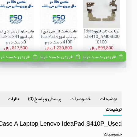
لولا لپ تاپ لنوو Ideap
قاب پشت ال سی دی ل
قاب جلو ال سی دی ل
ad S410_AM0SB00
پ تاپ لنوو IdeaPad S
تاپ لنوو deaPad S41
0100
410P دست دوم
0 دست دوم
893,800 ریال
1,220,800 ریال
817,500 ریال
افزودن به سبد خرید
افزودن به سبد خرید
افزودن به سبد خر
توضیحات
خصوصیات
پرسش و پاسخ (0)
نظرات
توضیحات
Case A Laptop Lenovo IdeaPad S410P_Used
خصوصیات