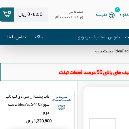
0
حساب کاربری
0 کالا - 0 ریال
خواه
مقایسه
ورود / ثبت نام
ات
بایوس-شماتیک-بردویو
بلاگ
تماس با ما
ای بالای 50 درصد قطعات تبلت
قاب پشت ال سی دی لپ تاپ
لنوو IdeaPad S410P دست
دوم
1,220,800 ریال