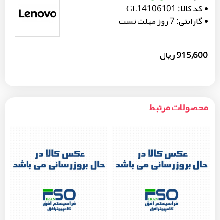
کد کالا:
GL14106101
گارانتی:
7 روز مهلت تست
915,600 ریال
محصولات مرتبط