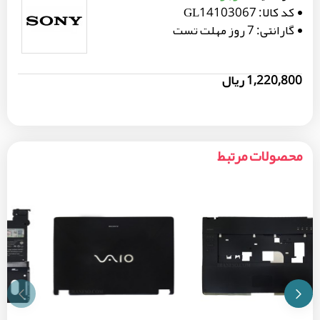
کد کالا:
GL14103067
گارانتی:
7 روز مهلت تست
1,220,800 ریال
محصولات مرتبط