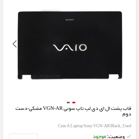
قاب پشت ال ای دی لپ تاپ سونی VGN-AR مشکی-دست
دوم
Case A Laptop Sony VGN-AR Black_Used
موجود
وضعیت: