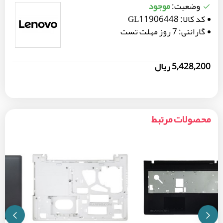
موجود
وضعیت:
کد کالا:
GL11906448
گارانتی:
7 روز مهلت تست
5,428,200 ریال
محصولات مرتبط