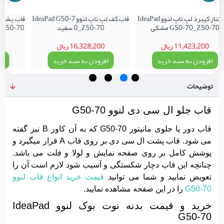
قاب کنار کیبرد لپ تاپ لنوو IdeaPad
قاب کف لپ تاپ لنوو IdeaPad G50-7
G50-70_Z50-70 مشکی
0_Z50-70 سفید
11,423,200 ریال
16,328,200 ریال
افزودن به سبد خرید
افزودن به سبد خرید
اف
توضیحات
قاب جلو ال سی دی لنوو G50-70
قاب دور یا جلوی مانیتور G50-70 که به آن کاور B نیز گفته
می شود. قاب پشت ال سی دی بر روی قاب A قرار میگیرد و
پوشش کامل بر روی صفحه نمایش و لولا و فلت می باشد.
چنانچه این قاب دچار شکستگی و آسیب شود لازم است آن را
تعویض نمایید و شما می توانید
قیمت خرید اتواع قاب لنوو
G50-70
را در این صفحه مشاهده نمایید.
خرید و قیمت بدنه نوت بوک لنوو IdeaPad
G50-70