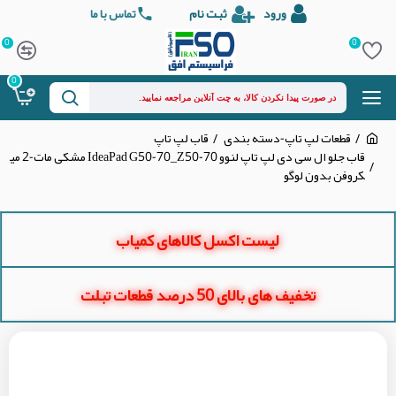
ورود
ثبت نام
تماس با ما
0
0
0
قطعات لپ تاپ-دسته بندی
قاب لپ تاپ
قاب جلو ال سی دی لپ تاپ لنوو IdeaPad G50-70_Z50-70 مشکی مات-2 می
کروفن بدون لوگو
لیست اکسل کالاهای کمیاب
تخفیف های بالای 50 درصد قطعات تبلت