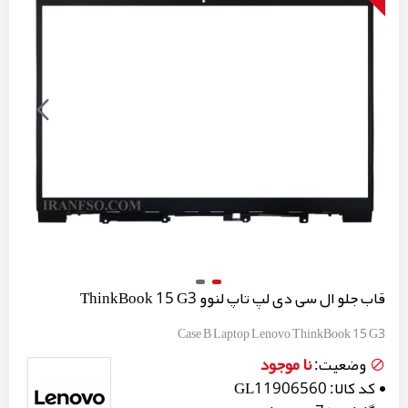
قاب جلو ال سی دی لپ تاپ لنوو ThinkBook 15 G3
Case B Laptop Lenovo ThinkBook 15 G3
نا موجود
وضعیت:
کد کالا:
GL11906560