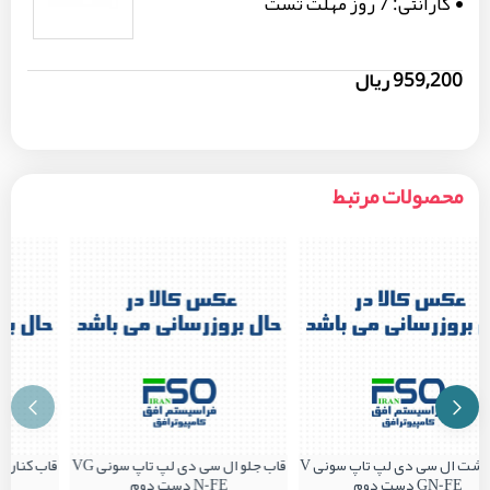
گارانتی:
7 روز مهلت تست
959,200 ریال
محصولات مرتبط
قاب پشت ال سی دی لپ تاپ سونی V
قاب جلو ال سی دی لپ تاپ سونی VG
GN-FE دست دوم
N-FE دست دوم