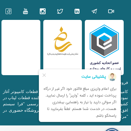
فروشگاه اینترنتی iranfso (کامپیوتر افق)
کامپیوتر افق، فعالیت خود را از سال 1377 در زمینه قطعات کامپیوتر آغاز
نمود و در حال حاضر به بزرگترین وارد کننده و توزیع کننده قطعات لپتاپ در
کشور تبدیل شده است. این مجموعه که با نام رسمی "فرا سیستم
فروشگاه حضوری
افق" ثبت شده است دارای فروشگاه اینترنتی و
در
"مرکز کامپیوتر ایران" و "خیابان مظفر" میباشد.