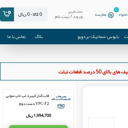
0
حساب کاربری
0 کالا - 0 ریال
خواه
مقایسه
ورود / ثبت نام
ات
بایوس-شماتیک-بردویو
بلاگ
تماس با ما
ای بالای 50 درصد قطعات تبلت
قاب کنار کیبرد لپ تاپ سونی
VPC-F2 دست دوم
1,994,700 ریال