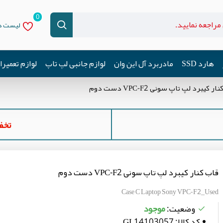
0
لیست دل
هارد SSD
مادربرد آل این وان
لوازم جانبی لپ تاپ
لوازم تعمیر
ر کیبرد لپ تاپ سونی VPC-F2 دست دوم
تخفیف ه
قاب کنار کیبرد لپ تاپ سونی VPC-F2 دست دوم
Case C Laptop Sony VPC-F2_Used
موجود
وضعیت:
کد کالا:
GL14103057