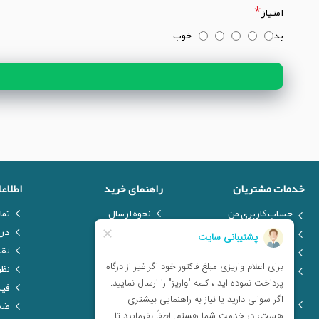
امتیاز
بد
خوب
خدمات مشتریان
راهنمای خرید
اطلاع
حساب کاربری من
نحوه ارسال
تما
ارسال فایل
نحوه پرداخت
درب
درخواست کالا
تولیدکنندگان
نق
فرم انتقادات و پیشنهادات
فروش ویژه
نظر
مشتریان
فیل
مراکز خدمات پس از فروش
ضما