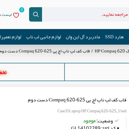
0
لیست دل
هارد SSD
مادربرد آل این وان
لوازم جانبی لپ تاپ
لوازم تعمیر
HP 
قاب کف لپ تاپ اچ پی Compaq 620-625 دست دوم
تخفیف ه
قاب کف لپ تاپ اچ پی Compaq 620-625 دست دوم
Case D Laptop HP Compaq 620-625_Used
موجود
وضعیت:
کد کالا:
GL14102289