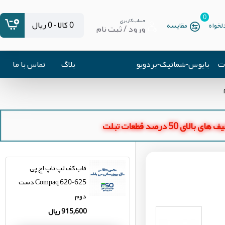
0
حساب کاربری
0 کالا - 0 ریال
خواه
مقایسه
ورود / ثبت نام
ات
بایوس-شماتیک-بردویو
بلاگ
تماس با ما
ای بالای 50 درصد قطعات تبلت
قاب کف لپ تاپ اچ پی
Compaq 620-625 دست
دوم
915,600 ریال