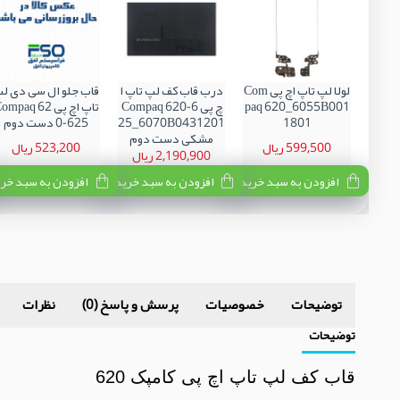
لولا لپ تاپ اچ پی Com
درب قاب کف لپ تاپ ا
قاب جلو ال سی دی ل
paq 620_6055B001
چ پی Compaq 620-6
تاپ اچ پی mpaq 62
1801
25_6070B0431201
0-625 دست دوم
مشکی دست دوم
599,500 ریال
523,200 ریال
2,190,900 ریال
افزودن به سبد خرید
افزودن به سبد خرید
افزودن به سبد خر
توضیحات
خصوصیات
پرسش و پاسخ (0)
نظرات
توضیحات
قاب کف لپ تاپ اچ پی کامپک 620