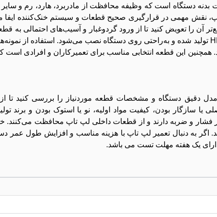
Com یکی از مهم‌ترین قطعات بدنه دستگاه است که وظیفه محافظت از مادربرد، هارد، رم و 
 تاپ، نقش مهمی در قرارگیری صحیح قطعات و سیستم خنک‌کننده ایفا م
 آن را تعویض کنید تا از ورود گردوغبار و آسیب‌های احتمالی به قط
شود. قاب کف این مدل با ابعاد استاندارد HP Compaq 620-625 تولید شده و به‌راحتی روی دستگاه نصب می‌شود. استفا
همچنین این قطعه انتخابی مناسب برای تعمیرکاران و افرادی است 
بوک HP Compaq 620بهتر است ابتدا مدل دقیق دستگاه و مشخصات قطعه موردنیاز را بررسی کنی
 یا سازگار بودن، کیفیت مواد اولیه، نو یا استوک بودن و برند تولی
ر فشار و ضربه دارند و از قطعات داخلی لپ تاپ محافظت می‌کنند. خر
 اگر به دنبال تعمیر لپ تاپ با هزینه مناسب و افزایش طول عمر دست
لا دارای یک هفته مهلت تست می باشد.