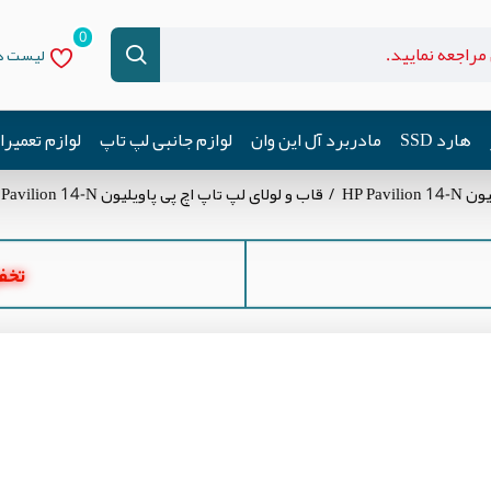
0
لیست دل
هارد SSD
مادربرد آل این وان
لوازم جانبی لپ تاپ
لوازم تعمیر
HP Pav
قاب و لولای لپ تاپ اچ پی پاویلیون HP Pavilion 14-N
تخفیف ه