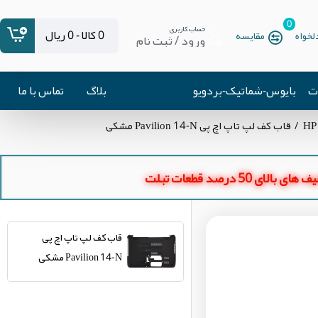
0
حساب کاربری
0 کالا - 0 ریال
خواه
مقایسه
ورود / ثبت نام
ات
بایوس-شماتیک-بردویو
بلاگ
تماس با ما
قاب کف لپ تاپ اچ پی Pavilion 14-N مشکی
ای بالای 50 درصد قطعات تبلت
قاب کف لپ تاپ اچ پی
Pavilion 14-N مشکی