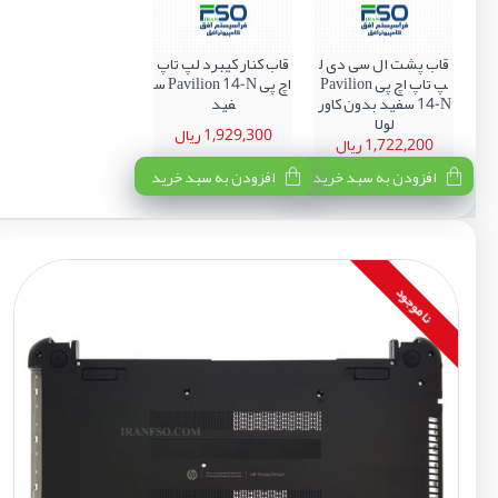
قاب پشت ال سی دی ل
قاب کنار کیبرد لپ تاپ
پ تاپ اچ پی Pavilion
اچ پی Pavilion 14-N س
14-N سفید بدون کاور
فید
لولا
1,929,300 ریال
1,722,200 ریال
افزودن به سبد خرید
افزودن به سبد خرید
نا موجود