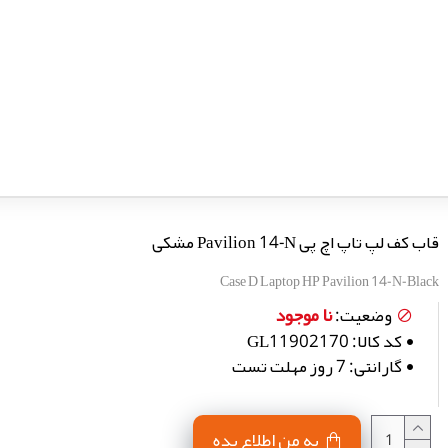
قاب کف لپ تاپ اچ پی Pavilion 14-N مشکی
Case D Laptop HP Pavilion 14-N-Black
نا موجود
وضعیت:
کد کالا:
GL11902170
گارانتی:
7 روز مهلت تست
به من اطلاع بده