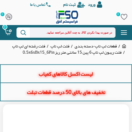
ورود
ثبت نام
تماس با ما
0
0
0
قطعات لپ تاپ-دسته بندی
فلت لپ تاپ
فلت رشته ای لپ تاپ
فلت ریبون لپ تاپ 6 پین 15 سانتی متر ریز 0.5x6xBx15_6Pin
لیست اکسل کالاهای کمیاب
تخفیف های بالای 50 درصد قطعات تبلت