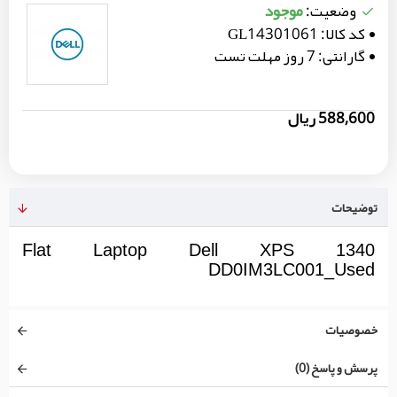
موجود
وضعیت:
کد کالا:
GL14301061
گارانتی:
7 روز مهلت تست
588,600 ریال
توضیحات
Flat Laptop Dell XPS 1340
DD0IM3LC001_Used
خصوصیات
پرسش و پاسخ (0)